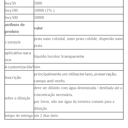
hwy50
5000
hwy100
10000 (1%
)
hwy500
50000
atributo do
valor
produto
prata nano coloidal, nano prata colóide, dispersão nano
s
ynonym
prata
aplicativo
eara
líquido incolor transparente
nce
é customiza
ble?
sim
principalmente um
ntibacteriano, preservação,
inscrição
campo anti-mofo.
deve ser diluído com água desionizada / destilada até a
concentração necessária.
sobre a diluição
por favor, não use água da torneira comum para a
diluição.
tempo de entrega
em 2 dias úteis