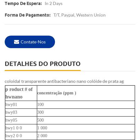
In 2 Days
Tempo De Espera:
T/T, Paypal, Western Union
Forma De Pagamento:
Contate-Nos
DETALHES DO PRODUTO
coloidal transparente antibacteriano nano colóide de prata ag
p
roduct # of
concentração (ppm
)
hwnano
hwy01
100
hwy03
300
hwy05
500
hwy1
0 0
1
000
hwy2
0 0
2
000