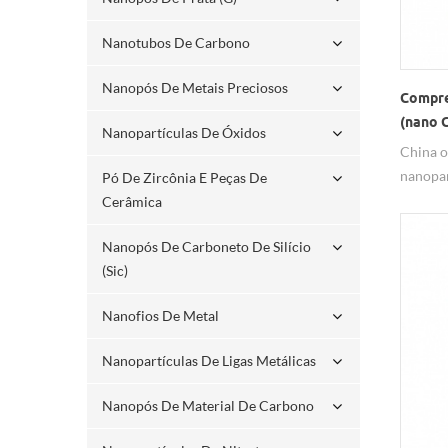
Nanotubos De Carbono
Nanopós De Metais Preciosos
Compre
(nano C
Nanopartículas De Óxidos
fábrica
China o
nanopar
Pó De Zircônia E Peças De
em pó m
Cerâmica
indústr
Nanopós De Carboneto De Silício
carbone
(sic)
superfí
campos 
Nanofios De Metal
excele
Nanopartículas De Ligas Metálicas
Nanopós De Material De Carbono