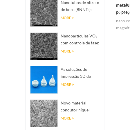
Nanotubos de nitreto
metalur
de boro (BNNTs):
pó pre
Filleres de dissipação
MORE
nano co
de calor de alta
magnéti
condutividade
coerciva
Nanopartículas VO₂
térmica
resistê
com controle de fase:
resposta térmica
MORE
inteligente,
projetadas sob
As soluções de
medida
impressão 3D de
cerâmica de precisão
MORE
transformam
estruturas
Novo material
impossíveis em
condutor níquel
realidade
nanofias NINWS
MORE