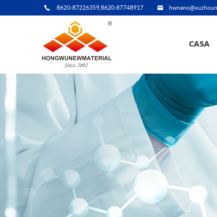
8620-87226359,8620-87748917
hwnano@xuzhoun
CASA