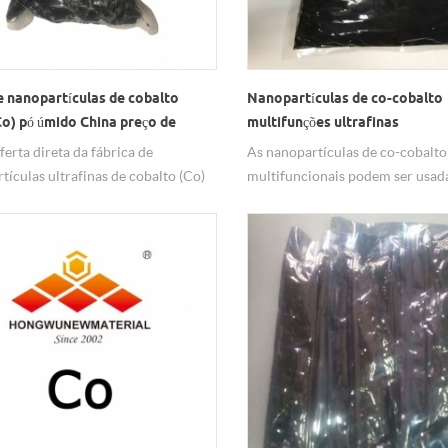
 nanopartículas de cobalto
Nanopartículas de co-cobalto
o) pó úmido China preço de
multifunções ultrafinas
ferta direta da fábrica de
As nanopartículas de co-cobalto 
tículas ultrafinas de cobalto (Co)
multifuncionais podem ser usad
olhado. Tem usos importantes na
vários campos, como fluido mag
ia eletrônica, materiais magnéticos,
liga dura, material de eletrodo d
to cimentado, pulverização de
de catalisador de alta eficiência,
cie, catálise química e outros
revestimento de blindagem
industriais, apresentando
eletromagnética de alta eficiênci
nte desempenho.
pós de nano Co estão disponívei
tamanhos nano, submicron e mi