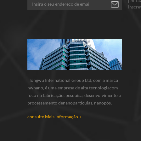
por fa
inscre
Conte-
Hongwu International Group Ltd, com a marca
hwnano, é uma empresa de alta tecnologiacom
foco na fabricação, pesquisa, desenvolvimento e
processamento denanopartículas, nanopós,
micron em pó. nós temos nossos próprios pós
consulte Mais informação +
nanobase de produção e r & d centro localizado
em xuzhou, jiangsu, principalmente
fornecimento nanopartículas de prata , nano...