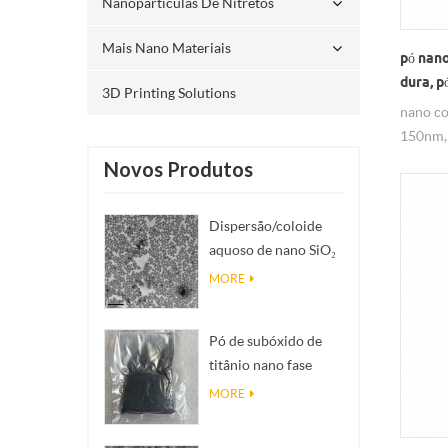
Nanopartículas De Nitretos
Mais Nano Materiais
pó nano
dura, 
3D Printing Solutions
metal
nano co
150nm, 
seguro 
Novos Produtos
Dispersão/coloide
aquoso de nano SiO₂
esférico
MORE
monodisperso
Pó de subóxido de
titânio nano fase
Magnéli Ti₄O₇
MORE