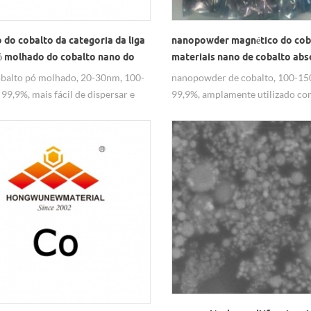
 do cobalto da categoria da liga
nanopowder magnético do cob
pó molhado do cobalto nano do
materiais nano de cobalto ab
dos materiais
balto pó molhado, 20-30nm, 100-
nanopowder de cobalto, 100-15
99,9%, mais fácil de dispersar e
99,9%, amplamente utilizado c
para transportar para fora.
materiais magnéticos, ou materi
absorventes.