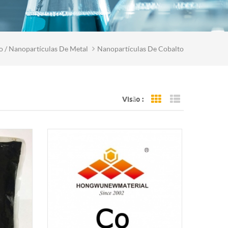
o / Nanopartículas De Metal
Nanopartículas De Cobalto
Visão :
Grid View
List View