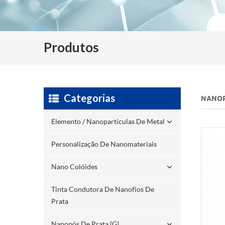
Produtos
Categorias
NANOP
Elemento / Nanopartículas De Metal
Personalização De Nanomateriais
Nano Colóides
Tinta Condutora De Nanofios De
Prata
Nanopós De Prata (g)