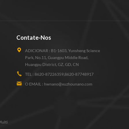
Contate-Nos
ADICIONAR :
B1-1603, Yunsheng Science
Park, No.11, Guangpu Middle Road,
Huangpu District, GZ, GD, CN
TEL :
8620-87226359,8620-87748917
O EMAIL :
hwnano@xuzhounano.com
ulti