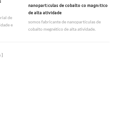
s
nanopartículas de cobalto co magnético
à abrasão e resistência à trinca é muito
de alta atividade
melhor do que a liga produzida com pó de
rial de
somos fabricante de nanopartículas de
cobalto grosso. Se você estiver interessado
idade e
cobalto megnético de alta atividade.
em partículas de nano cobalto, sinta-se à
vontade para nos contatar. por lyla
s