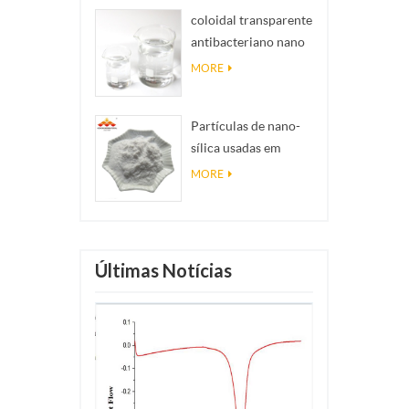
coloidal transparente
antibacteriano nano
colóide de prata ag
MORE
Partículas de nano-
sílica usadas em
resina epóxi,
MORE
revestimento super-
hidrofóbico nano
sílica em pó
Últimas Notícias