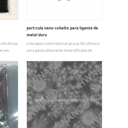
partícula nano cobalto para ligante de
metal duro
ultrafinas
o hongwu international group ltd oferece
as em
uma gama altamente diversificada de
nético,
classes de partículas de cobalto com
e bateria
tamanhos médios de grãos de aprox. 20
nm a 1um. nós fornecemos suporte
técnico na seleção dos pós adequados para
a, etc. Os
aplicações específicas. estoque# partículas
s para
nano de cobalto a050, 20nm estoque#
cron.
partículas nano cobalto a051, 100-150nm
estoque # b052, partículas de cobalto 1-
3um, pó sólido cinza. partícula de cobalto
é o melhor ligante para o metal duro.
embora ferro, pó de cobalto, níquel em pó