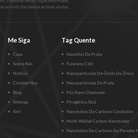
vor, continue lendo, fique informado,
va-se e nós lhe damos as boas vindas.
nos o que você pensa.
Me Siga
Tag Quente
Casa
Nanofios De Prata
Sobre Nós
Fulereno C60
Notícia
Nanopartículas De Óxido De Zinco
Contate-Nos
Nanopartículas De Prata
Blog
Pós Nano Diamante
Sitemap
Pirogênica Sio2
Xml
Nanotubos De Carbono Condutivo
Multi-Walled Carbon Nanotubes
Nanotubos De Carbono De Paredes M