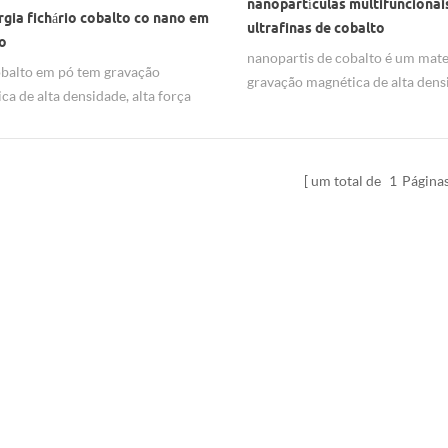
nanopartículas multifuncionai
gia fichário cobalto co nano em
ultrafinas de cobalto
ço
nanopartis de cobalto é um mate
balto em pó tem gravação
gravação magnética de alta dens
ca de alta densidade, alta força
com multi-função.
, alta relação sinal-ruído e
ncia à oxidação
um total de
1
Página