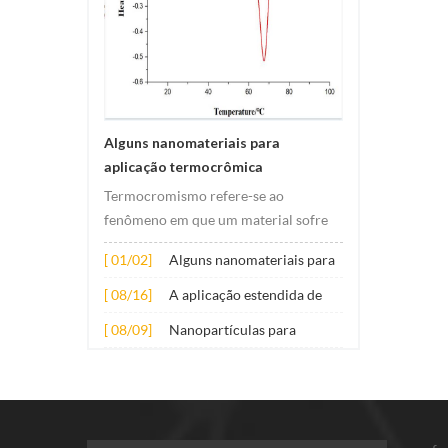
Alguns nanomateriais para
aplicação termocrômica
Termocromismo refere-se ao
fenômeno em que um material sofre
mudanças de cor sob mudanças de
[ 01/02]
Alguns nanomateriais para
temperatura. Essa alteração
aplicação termocrômica
geralmente é causada por alterações
[ 08/16]
A aplicação estendida de
na estrutura eletrônica ou molecular
vários nanomateriais em
[ 08/09]
Nanopartículas para
do material. O seu princípio de
concreto
aditivos lubrificantes
aplicação envolve princi...
antidesgaste