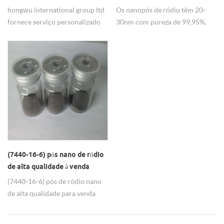
personalizado
hongwu international group ltd
Os nanopós de ródio têm 20-
fornece serviço personalizado
30nm com pureza de 99,95%,
para dispersão de
utilizados como instrumento
nanopartículas de ródio de alta
elétrico e indústria química.
estabilidade conforme a
necessidade.
(7440-16-6) pós nano de ródio
de alta qualidade à venda
(7440-16-6) pós de ródio nano
de alta qualidade para venda
com alta qualidade e 99,95% de
pureza.