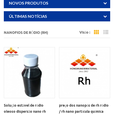
NOVOS PRODUTOS
ÚLTIMAS NOTÍCIAS
Visão :
NANOFIOS DE RÓDIO (RH)
Grid Vi
Li
Solução estável de ródio
preço dos nanopós de rh ródio
oleoso dispersão nano rh
/ rh nano partícula química