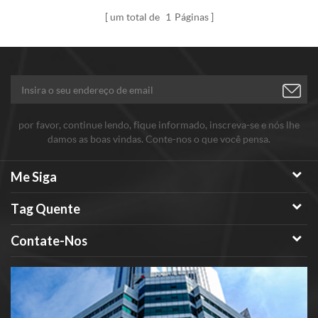
um total de
1
Páginas
por favor, continue lendo, fique informado, inscreva-se e nós lhe
damos as boas vindas. Conte-nos o que você pensa.
Me Siga
Tag Quente
Contate-Nos