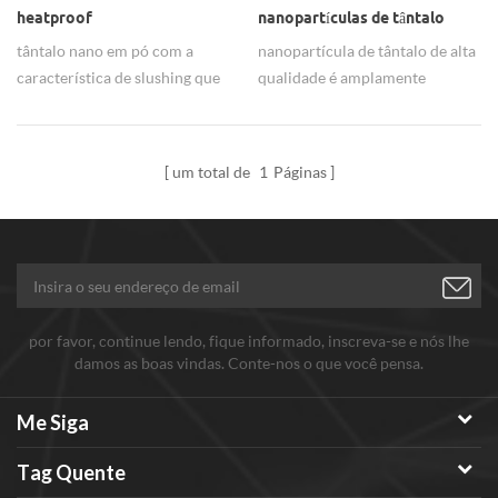
heatproof
nanopartículas de tântalo
tântalo nano em pó com a
nanopartícula de tântalo de alta
característica de slushing que
qualidade é amplamente
usam para a eletrônica e
utilizada para capacitor.
indústrias químicas.
um total de
1
Páginas
por favor, continue lendo, fique informado, inscreva-se e nós lhe
damos as boas vindas. Conte-nos o que você pensa.
Me Siga
Tag Quente