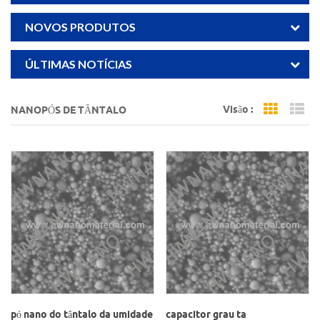
NOVOS PRODUTOS
ÚLTIMAS NOTÍCIAS
Visão :
NANOPÓS DE TÂNTALO
Grid Vi
Li
pó nano do tântalo da umidade
capacitor grau ta