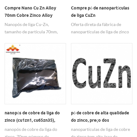
Compre Nano Cu Zn Alloy
Compre pó de nanopartículas
70nm Cobre Zinco Alloy
de liga CuZn
Nanopowders Cu-Zn
Nanopós de liga Cu-Zn,
Oferta direta da fábrica de
Nanoparticles
tamanho de partícula 70nm,
nanopartículas de liga de zinco
Cu:Zn=65:35, preço de fábrica.
de cobre, são amplamente
Se precisar de outro tamanho de
utilizadas em aditivos
partícula, entre em contato
lubrificantes e catalisadores.
conosco para personalizar o
serviço para verificar a
viabilidade, obrigado.
nanopós de cobre da liga do
pó de cobre de alta qualidade
zinco (cu1zn1, cu65zn35),
do zinco, preço dos
70nm
nanoparticles da liga do cuzn
nanopós de cobre da liga do
nanopartículas de liga de cobre
zinco, 70nm número de
de zinco tem alta área de