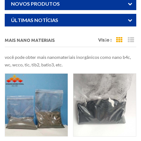
NOVOS PRODUTOS
ÚLTIMAS NOTÍCIAS
Visão :
MAIS NANO MATERIAIS
Grid Vi
Li
você pode obter mais nanomateriais inorgânicos como nano b4c,
wc, wcco, tic, tib2, batio3, etc.