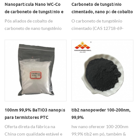
Nanopartícula Nano WC-Co
Carboneto de tungstênio
de carboneto de tungstênio e
cimentado, nano pó de cobalto
cobalto usada no rolo
de carboneto de tungstênio
Pós aliados de cobalto de
O carboneto de tungstênio
carboneto de nano tungstênio
cimentado (CAS 12718-69-
de alta e estável qualidade com
3ï¼nano carboneto de
conteúdo diferente de Co
tungstênio cobalto) é um
fabricado pela Hongwu Nano. O
nanomaterial altamente versátil
pó Nano WC-Co é
com propriedades excepcionais
principalmente para metal duro
e inúmeras aplicações. Combina
para sinterização e liga de
a dureza do carboneto de
superfície por suas excelentes
tungstênio (WC) com a
propriedades.
tenacidade de um ligante de
cobalto (Co). Seu alto ponto de
fusão, excelente resistência ao
desgaste e resistência superior o
100nm 99,9% BaTiO3 nanopós
tib2 nanopowder 100-200nm,
tornam ideal para ferramentas
para termistores PTC
99,9%
de corte, equipamentos de
Oferta direta da fábrica na
hw nano oferecer 100-200nm
mineração e peças resistentes
China com qualidade estável e
99,9% tib2 em pó, também &