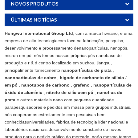
NOVOS PRODUTOS
ÚLTIMAS NOTÍCIAS
Hongwu International Group Ltd
, com a marca hwnano, é uma
empresa de alta tecnologiacom foco na fabricação, pesquisa,
desenvolvimento e processamento denanopartículas, nanopós,
micron em pó. nós temos nossos próprios pós nanobase de
produção e r & d centro localizado em xuzhou, jiangsu,
principalmente fornecimento
nanopartículas de prata
,
nanopartículas de cobre
,
bigode de carboneto de silício /
em pó
,
nanotubos de carbono
,
grafeno
,
nanopartículas de
óxido de alumínio
,
nitreto de silícioem pó
,
nanofios de
prata
e outros materiais nano com pequena quantidade
parapesquisadores e pedidos em massa para grupos industriais.
nós cooperamos estreitamente com pesquisas bem
conhecidasuniversidades, fábrica de tecnologia líder nacional e
laboratórios nacionais,desenvolvimento constante de novos
produtos para o pedido prático do mercado, noAo mesmo tempo,