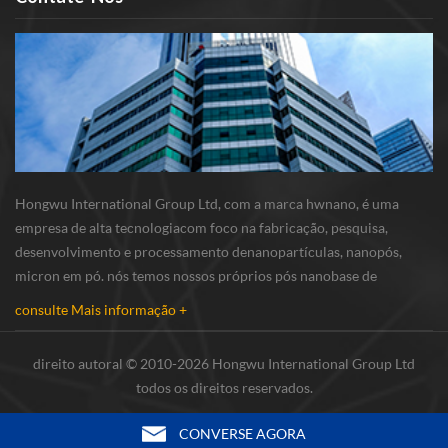
Hongwu International Group Ltd, com a marca hwnano, é uma
empresa de alta tecnologiacom foco na fabricação, pesquisa,
desenvolvimento e processamento denanopartículas, nanopós,
micron em pó. nós temos nossos próprios pós nanobase de
produção e r & d centro localizado em xuzhou, jiangsu,
consulte Mais informação +
principalmente fornecimento nanopartículas de prata , nano...
direito autoral © 2010-2026 Hongwu International Group Ltd
todos os direitos reservados.
CONVERSE AGORA