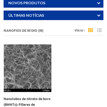
NOVOS PRODUTOS
ÚLTIMAS NOTÍCIAS
Visão :
NANOFIOS DE IRÍDIO (IR)
Grid Vi
Li
Nanotubos de nitreto de boro
(BNNTs): Filleres de