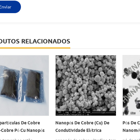
DUTOS RELACIONADOS
artículas De Cobre
Nanopós De Cobre (cu) De
Pós De 
Cobre Pó Cu Nanopós
Condutividade Elétrica
Nanomét
ditivo
Ultrafinos
Drogas 