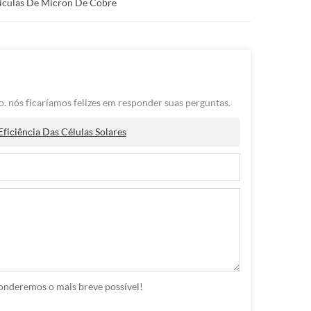
ículas De Mícron De Cobre
. nós ficaríamos felizes em responder suas perguntas.
iciência Das Células Solares
ponderemos o mais breve possível!