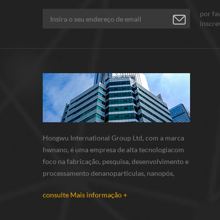
por fa
inscre
Conte-
Hongwu International Group Ltd, com a marca
hwnano, é uma empresa de alta tecnologiacom
foco na fabricação, pesquisa, desenvolvimento e
processamento denanopartículas, nanopós,
micron em pó. nós temos nossos próprios pós
consulte Mais informação +
nanobase de produção e r & d centro localizado
em xuzhou, jiangsu, principalmente