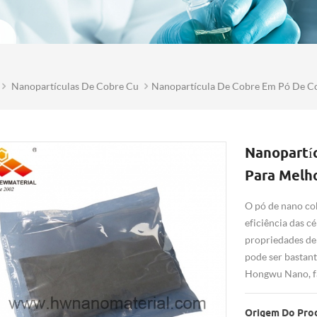
Nanopartículas De Cobre Cu
Nanopartícula De Cobre Em Pó De Cob
Nanopartí
Para Melho
O pó de nano co
eficiência das c
propriedades de 
pode ser bastan
Hongwu Nano, fa
Origem Do Pro