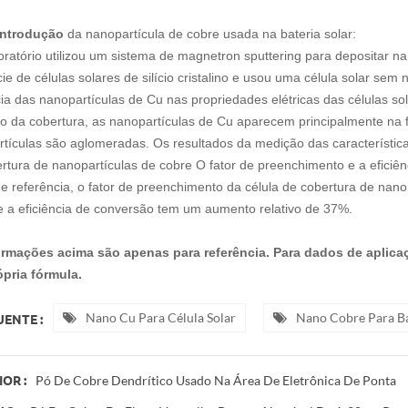
introdução
da nanopartícula de cobre usada na bateria solar:
ratório utilizou um sistema de magnetron sputtering para depositar na
cie de células solares de silício cristalino e usou uma célula solar sem
cia das nanopartículas de Cu nas propriedades elétricas das células s
 da cobertura, as nanopartículas de Cu aparecem principalmente na f
tículas são aglomeradas. Os resultados da medição das característic
rtura de nanopartículas de cobre O fator de preenchimento e a efici
de referência, o fator de preenchimento da célula de cobertura de nan
 a eficiência de conversão tem um aumento relativo de 37%.
ormações acima são apenas para referência. Para dados de aplica
pria fórmula.
Nano Cu Para Célula Solar
Nano Cobre Para Ba
ENTE :
Pó De Cobre Dendrítico Usado Na Área De Eletrônica De Ponta
OR :