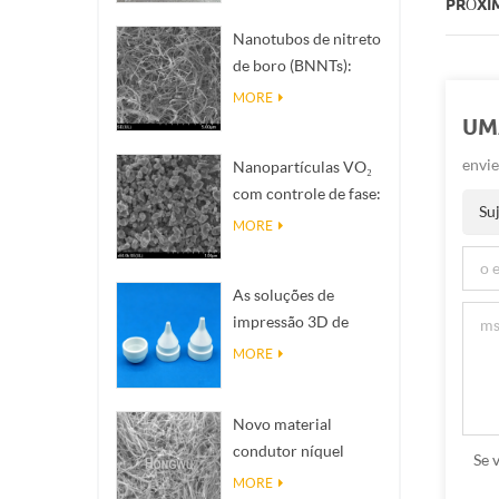
PRÓXIM
Nanotubos de nitreto
de boro (BNNTs):
Filleres de dissipação
MORE
de calor de alta
UM
condutividade
envie
Nanopartículas VO₂
térmica
com controle de fase:
Suj
resposta térmica
MORE
inteligente,
projetadas sob
As soluções de
medida
impressão 3D de
cerâmica de precisão
MORE
transformam
estruturas
Novo material
impossíveis em
condutor níquel
realidade
Se 
nanofias NINWS
MORE