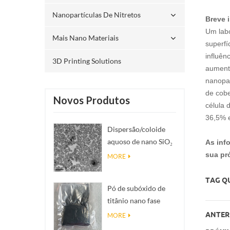
Nanopartículas De Nitretos
Breve 
Um labo
Mais Nano Materiais
superfí
influên
3D Printing Solutions
aumento
nanopar
de cobe
Novos Produtos
célula 
36,5% e
Dispersão/coloide
aquoso de nano SiO₂
As inf
esférico
sua pró
MORE
monodisperso
TAG QU
Pó de subóxido de
titânio nano fase
Magnéli Ti₄O₇
ANTERI
MORE