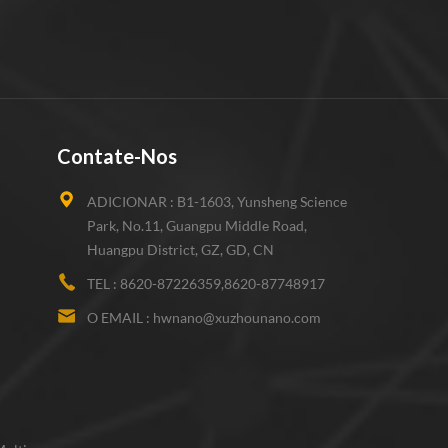
Contate-Nos
ADICIONAR :
B1-1603, Yunsheng Science
Park, No.11, Guangpu Middle Road,
Huangpu District, GZ, GD, CN
TEL :
8620-87226359,8620-87748917
O EMAIL :
hwnano@xuzhounano.com