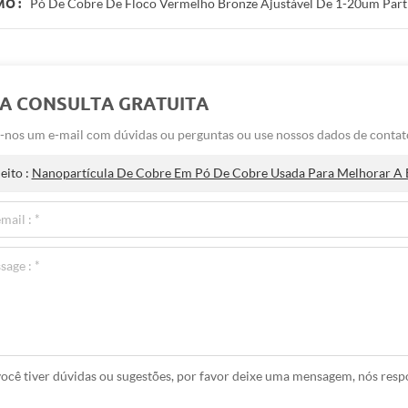
Pó De Cobre De Floco Vermelho Bronze Ajustável De 1-20um Part
O :
A CONSULTA GRATUITA
-nos um e-mail com dúvidas ou perguntas ou use nossos dados de contato
eito :
Nanopartícula De Cobre Em Pó De Cobre Usada Para Melhorar A Ef
você tiver dúvidas ou sugestões, por favor deixe uma mensagem, nós res