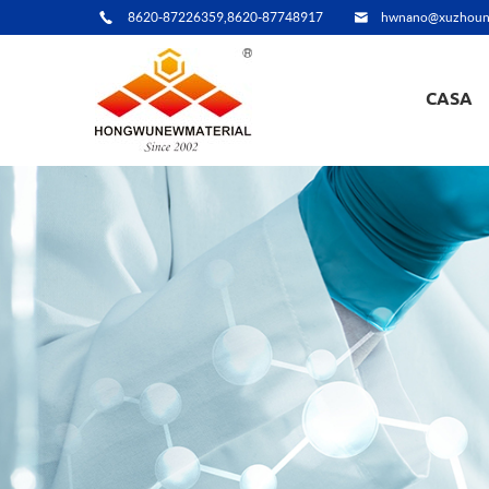
8620-87226359,8620-87748917
hwnano@xuzhoun
CASA