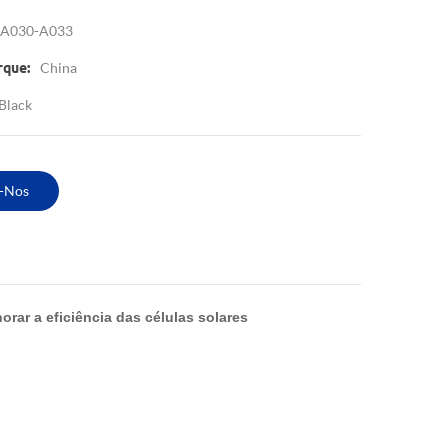
A030-A033
China
rque:
Black
-Nos
rar a eficiência das células solares