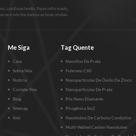
vor, continue lendo, fique informado,
va-se e nós lhe damos as boas vindas.
nos o que você pensa.
Me Siga
Tag Quente
Casa
Nanofios De Prata
Sobre Nós
Fulereno C60
Notícia
Nanopartículas De Óxido De Zinco
Contate-Nos
Nanopartículas De Prata
Blog
Pós Nano Diamante
Sitemap
Pirogênica Sio2
Xml
Nanotubos De Carbono Condutivo
Multi-Walled Carbon Nanotubes