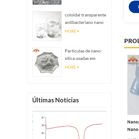
coloidal transparente
antibacteriano nano
colóide de prata ag
MORE
PRO
Partículas de nano-
sílica usadas em
resina epóxi,
MORE
revestimento super-
hidrofóbico nano
sílica em pó
Últimas Notícias
noparticles Superfine
Pós Nanocu Para Aditivos
Nanop
trolítico Do Cu 20nm,
Lubrificantes
Nano-
nopowder De Cobre No
Pós A
Como um novo tipo de aditivo