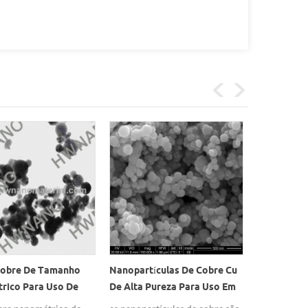
Cobre De Tamanho
Nanopartículas De Cobre Cu
Pasta Con
rico Para Uso De
De Alta Pureza Para Uso Em
Cu Preço E
De Reforço Imune De
Chorume De Eletrocondução
nano cobre