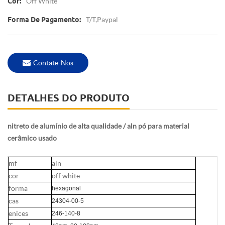
Off White
Cor:
T/T,Paypal
Forma De Pagamento:
Contate-Nos
DETALHES DO PRODUTO
nitreto de alumínio de alta qualidade / aln pó para material
cerâmico usado
mf
aln
cor
off white
forma
hexagonal
cas
24304-00-5
enices
246-140-8