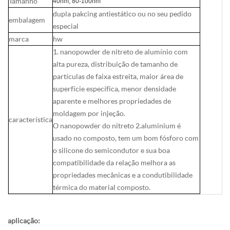
Tamanho
40nm, 80-100nm
dupla pakcing antiestático ou no seu pedido
embalagem
especial
marca
hw
1. nanopowder de nitreto de alumínio com
alta pureza, distribuição de tamanho de
partículas de faixa estreita, maior área de
superfície específica, menor densidade
aparente e melhores propriedades de
moldagem por injeção.
característica
O nanopowder do nitreto 2.aluminium é
usado no composto, tem um bom fósforo com
o silicone do semicondutor e sua boa
compatibilidade da relação melhora as
propriedades mecânicas e a condutibilidade
térmica do material composto.
aplicação: