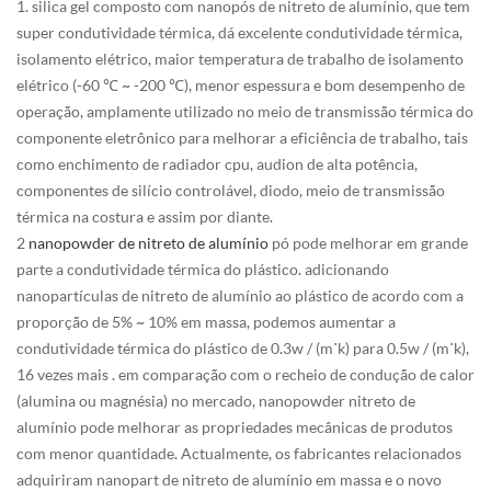
1. silica gel composto com nanopós de nitreto de alumínio, que tem
super condutividade térmica, dá excelente condutividade térmica,
isolamento elétrico, maior temperatura de trabalho de isolamento
elétrico (-60 ℃ ~ -200 ℃), menor espessura e bom desempenho de
operação, amplamente utilizado no meio de transmissão térmica do
componente eletrônico para melhorar a eficiência de trabalho, tais
como enchimento de radiador cpu, audion de alta potência,
componentes de silício controlável, diodo, meio de transmissão
térmica na costura e assim por diante.
2
nanopowder de nitreto de alumínio
pó pode melhorar em grande
parte a condutividade térmica do plástico. adicionando
nanopartículas de nitreto de alumínio ao plástico de acordo com a
proporção de 5% ~ 10% em massa, podemos aumentar a
condutividade térmica do plástico de 0.3w / (m˙k) para 0.5w / (m˙k),
16 vezes mais . em comparação com o recheio de condução de calor
(alumina ou magnésia) no mercado, nanopowder nitreto de
alumínio pode melhorar as propriedades mecânicas de produtos
com menor quantidade. Actualmente, os fabricantes relacionados
adquiriram nanopart de nitreto de alumínio em massa e o novo