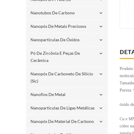
Nanotubos De Carbono
Nanopós De Metais Preciosos
Nanopartículas De Óxidos
DET
Pó De Zircônia E Peças De
Cerâmica
Produto
Nanopós De Carboneto De Silício
molecula
(sic)
Tamanho
Pureza:
Nanofios De Metal
óxido de
Nanopartículas De Ligas Metálicas
Cu e MN
Nanopós De Material De Carbono
cobre na
instalaç