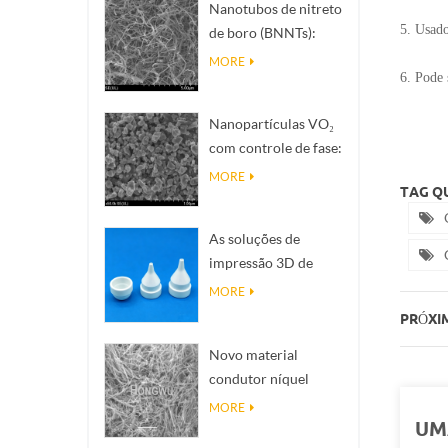
Nanotubos de nitreto
5. Usado
de boro (BNNTs):
Filleres de dissipação
MORE
6. Pode 
de calor de alta
condutividade
Nanopartículas VO₂
térmica
com controle de fase:
resposta térmica
MORE
TAG QU
inteligente,
projetadas sob
As soluções de
medida
impressão 3D de
cerâmica de precisão
MORE
transformam
PRÓXIM
estruturas
Novo material
impossíveis em
condutor níquel
realidade
nanofias NINWS
MORE
UM