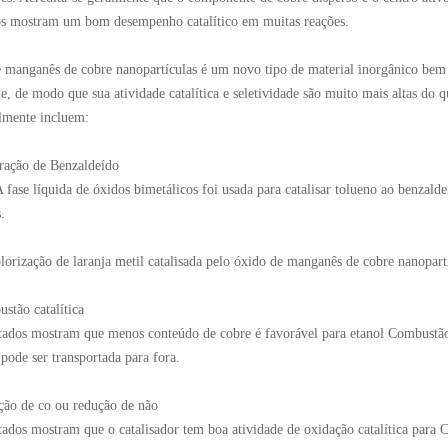
os mostram um bom desempenho catalítico em muitas reações.
 manganês de cobre nanopartículas é um novo tipo de material inorgânico bem c
ie, de modo que sua atividade catalítica e seletividade são muito mais altas do q
lmente incluem:
ração de Benzaldeído
fase líquida de óxidos bimetálicos foi usada para catalisar tolueno ao benzalde
.
lorização de laranja metil catalisada pelo óxido de manganês de cobre nanopartí
stão catalítica
tados mostram que menos conteúdo de cobre é favorável para etanol Combustão
ode ser transportada para fora.
ção de co ou redução de não
tados mostram que o catalisador tem boa atividade de oxidação catalítica para 