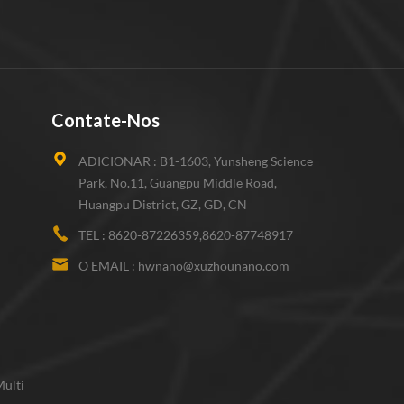
polímeros.
empresas a atualizar seus
produtos.
Contate-Nos
ADICIONAR :
B1-1603, Yunsheng Science
Park, No.11, Guangpu Middle Road,
Huangpu District, GZ, GD, CN
TEL :
8620-87226359,8620-87748917
O EMAIL :
hwnano@xuzhounano.com
ulti