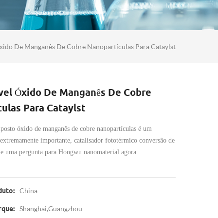
xido De Manganês De Cobre Nanopartículas Para Cataylst
vel Óxido De Manganês De Cobre
ulas Para Cataylst
osto óxido de manganês de cobre nanopartículas é um
o extremamente importante, catalisador fototérmico conversão de
vie uma pergunta para Hongwu nanomaterial agora.
China
duto:
Shanghai,Guangzhou
rque: