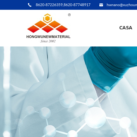
8620-87226359,8620-87748917
hwnano@xuzhoun
CASA