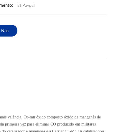
T/T,paypal
mento:
-Nos
 mais valência. Cu-mn óxido composto óxido de manganês de
ela primeira vez para eliminar CO produzido em militares
o do catalisador e manganês é a Carrier.Cu-Mn Os catalisadores