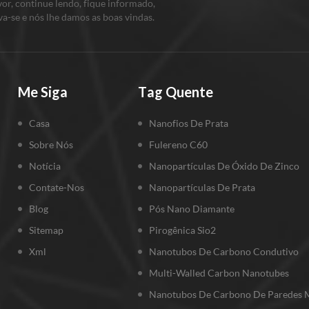
vor, continue lendo, fique informado,
absorção óptica do material,
va-se e nós lhe damos as boas vindas.
assim os nanomateriais ag /
nos o que você pensa.
tio2 podem mudar de cor sob a
excitação de luz de diferentes
comprimentos de onda.
demonstração experimental: 1)
Me Siga
Tag Quente
500 ℃ tratamento térmico foi
realizado sobre o filme tio2
Casa
Nanofios De Prata
fina, é útil para a deposição
Sobre Nós
Fulereno C60
fotocatalítica de partículas ag,
e ag / tio2 filme fino tem o
Notícia
Nanopartículas De Óxido De Zinco
fenômeno fotocromático
Contate-Nos
Nanopartículas De Prata
óbvio; 2) como o aumento do
Blog
Pós Nano Diamante
conteúdo de partículas de ag
depositadas em filmes de tio2,
Sitemap
Pirogênica Sio2
a taxa fotocrómica de filmes de
Xml
Nanotubos De Carbono Condutivo
ag / tio2 aumenta
correspondentemente, mas a
Multi-Walled Carbon Nanotubes
taxa de reação de reação
Nanotubos De Carbono De Paredes M
fotocrômica é inibida quando o