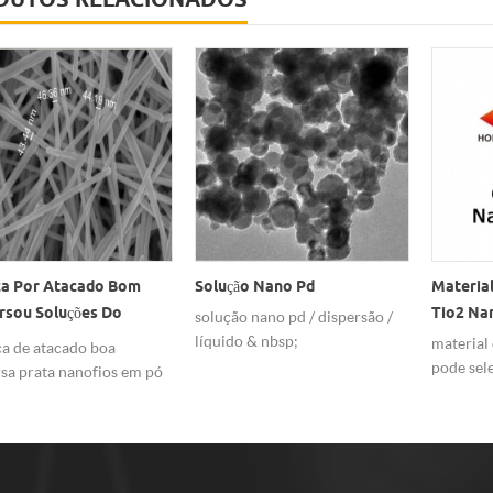
ão Nano Pd
Material Fotocromático Ag /
Nano Di
Tio2 Nanopartículas
Personal
o nano pd / dispersão /
Solução
o & nbsp;
material de dióxido de titânio
A hongw
pode seletivamente gravar
serviço 
nanopartículas de metal
dispersã
através de transferência de
custmiza
elétrons com nanopartículas de
alta qual
metal ag no estado excitado, e
aplicação
alterar as características de