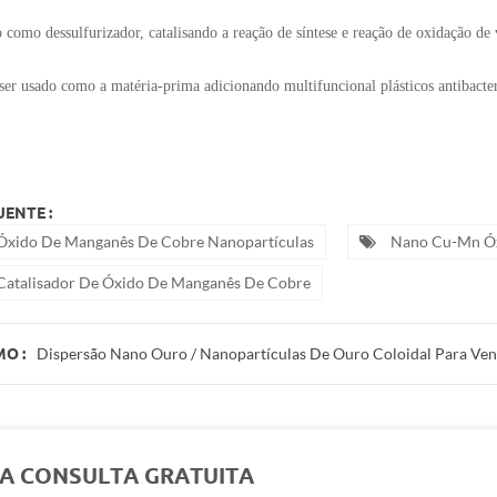
 como dessulfurizador, catalisando a reação de síntese e reação de oxidação de 
ser usado como a matéria-prima adicionando multifuncional plásticos antibacte
ENTE :
Óxido De Manganês De Cobre Nanopartículas
Nano Cu-Mn Ó
Catalisador De Óxido De Manganês De Cobre
Dispersão Nano Ouro / Nanopartículas De Ouro Coloidal Para Ve
O :
A CONSULTA GRATUITA