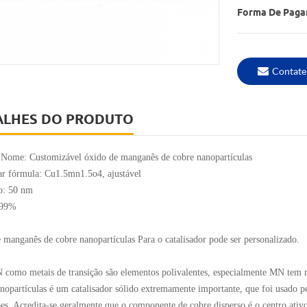
Forma De Paga
Contate
ALHES DO PRODUTO
 Nome: Customizável óxido de manganês de cobre nanopartículas
r fórmula: Cu1.5mn1.5o4, ajustável
: 50 nm
 99%
 manganês de cobre nanopartículas Para o catalisador pode ser personalizado.
 como metais de transição são elementos polivalentes, especialmente MN tem
nopartículas é um catalisador sólido extremamente importante, que foi usado p
ões. Acredita-se geralmente que o componente de cobre disperso é o centro ativ