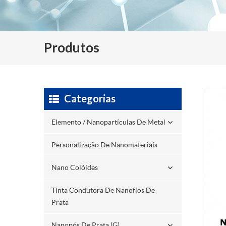
Produtos
Categorias
Elemento / Nanopartículas De Metal
Personalização De Nanomateriais
Nano Colóides
Tinta Condutora De Nanofios De
Prata
Nanopós De Prata (g)