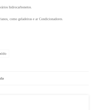
vários hidrocarbonetos.
rianos, como geladeiras e ar Condicionadores.
xido
nda