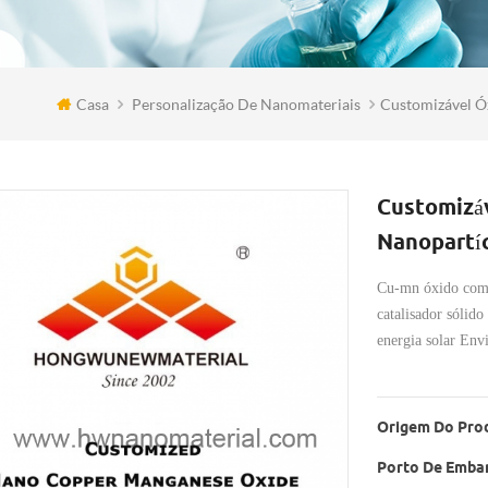
Casa
Personalização De Nanomateriais
Customizável Ó
Customizá
Nanopartíc
Cu-mn óxido comp
catalisador sólid
energia solar En
Origem Do Pro
Porto De Emba