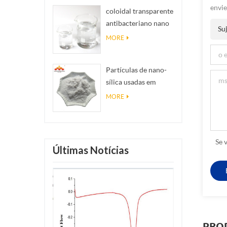
envie
coloidal transparente
antibacteriano nano
Suj
colóide de prata ag
MORE
Partículas de nano-
sílica usadas em
resina epóxi,
MORE
revestimento super-
hidrofóbico nano
sílica em pó
Se 
Últimas Notícias
PRO