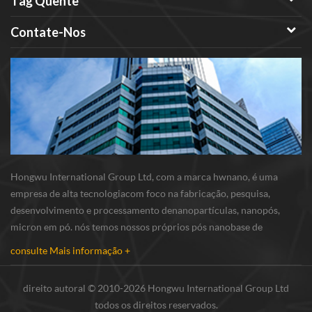
Tag Quente
Contate-Nos
Hongwu International Group Ltd, com a marca hwnano, é uma
empresa de alta tecnologiacom foco na fabricação, pesquisa,
desenvolvimento e processamento denanopartículas, nanopós,
micron em pó. nós temos nossos próprios pós nanobase de
produção e r & d centro localizado em xuzhou, jiangsu,
consulte Mais informação +
principalmente fornecimento nanopartículas de prata , nano...
direito autoral © 2010-2026 Hongwu International Group Ltd
todos os direitos reservados.