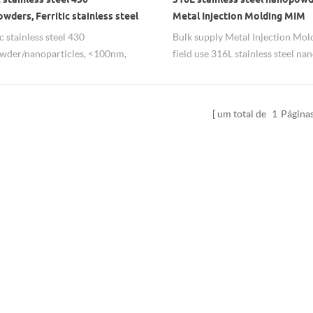
ders, Ferritic stainless steel
Metal Injection Molding MIM
application
c stainless steel 430
Bulk supply Metal Injection Mo
wder/nanoparticles, <100nm,
field use 316L stainless steel n
ty order for researcher, bulk for
from hongwu international group
ial groups. worldwide shipping.
directly sale nano stainless steel
um total de
1
Página
.