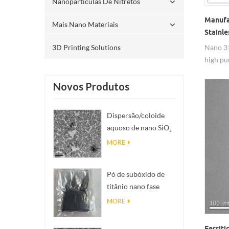
Nanopartículas De Nitretos
Manufa
Mais Nano Materiais
Stainl
Nano 31
3D Printing Solutions
high pu
and oxi
Novos Produtos
Dispersão/coloide
aquoso de nano SiO₂
esférico
MORE
monodisperso
Pó de subóxido de
titânio nano fase
Magnéli Ti₄O₇
MORE
Ferriti