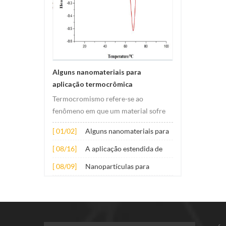
Alguns nanomateriais para
aplicação termocrômica
Termocromismo refere-se ao
fenômeno em que um material sofre
mudanças de cor sob mudanças de
[ 01/02]
Alguns nanomateriais para
temperatura. Essa alteração
aplicação termocrômica
geralmente é causada por alterações
[ 08/16]
A aplicação estendida de
na estrutura eletrônica ou molecular
vários nanomateriais em
[ 08/09]
Nanopartículas para
do material. O seu princípio de
concreto
aditivos lubrificantes
aplicação envolve princi...
antidesgaste