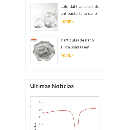
coloidal transparente
antibacteriano nano
colóide de prata ag
MORE
Partículas de nano-
sílica usadas em
resina epóxi,
MORE
revestimento super-
hidrofóbico nano
sílica em pó
Últimas Notícias