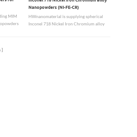
Nanopowders (NI-FE-CR)
lding MIM
HWnanomaterial is supplying spherical
anopowders
Inconel 718 Nickel Iron Chromium alloy
 ltd.
Nanopowders (NI-FE-CR)
s