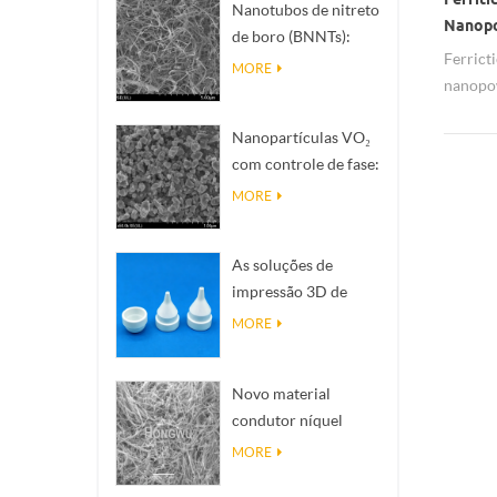
Nanotubos de nitreto
Nanopow
de boro (BNNTs):
Ferricti
Filleres de dissipação
MORE
nanopo
de calor de alta
Small q
condutividade
Nanopartículas VO₂
industr
térmica
com controle de fase:
factory 
resposta térmica
powder
MORE
inteligente,
projetadas sob
As soluções de
medida
impressão 3D de
cerâmica de precisão
MORE
transformam
estruturas
Novo material
impossíveis em
condutor níquel
realidade
nanofias NINWS
MORE