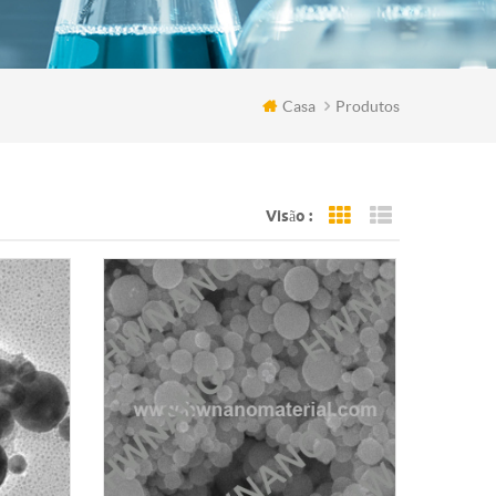
Casa
Produtos
Visão :
Grid View
List View