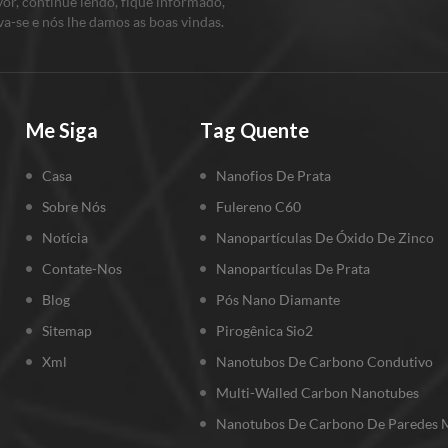
vor, continue lendo, fique informado,
va-se e nós lhe damos as boas vindas.
nos o que você pensa.
Me Siga
Tag Quente
Casa
Nanofios De Prata
Sobre Nós
Fulereno C60
Notícia
Nanopartículas De Óxido De Zinco
Contate-Nos
Nanopartículas De Prata
Blog
Pós Nano Diamante
Sitemap
Pirogênica Sio2
Xml
Nanotubos De Carbono Condutivo
Multi-Walled Carbon Nanotubes
Nanotubos De Carbono De Paredes M