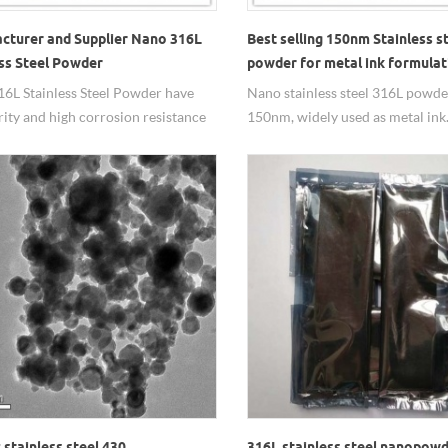
cturer and Supplier Nano 316L
Best selling 150nm Stainless st
ess Steel Powder
powder for metal ink formulat
6L Stainless Steel Powder have
Nano stainless steel 316L powde
rity and high corrosion resistance
150nm, widely used as metal ink
dation resistance.
c stainless steel 430
316L stainless steel nanopowd