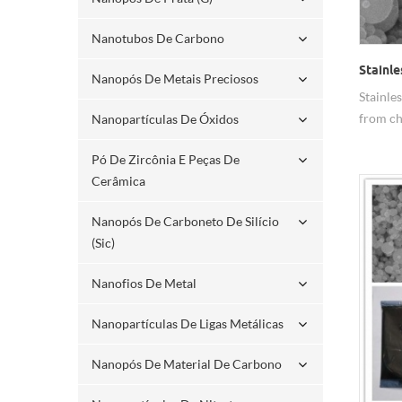
Nanotubos De Carbono
Stainle
Nanopós De Metais Preciosos
Stainle
from ch
Nanopartículas De Óxidos
Pó De Zircônia E Peças De
Cerâmica
Nanopós De Carboneto De Silício
(sic)
Nanofios De Metal
Nanopartículas De Ligas Metálicas
Nanopós De Material De Carbono