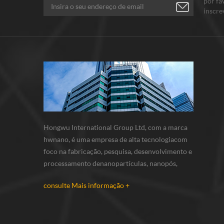
por fa
inscre
Conte-
Hongwu International Group Ltd, com a marca
hwnano, é uma empresa de alta tecnologiacom
foco na fabricação, pesquisa, desenvolvimento e
processamento denanopartículas, nanopós,
micron em pó. nós temos nossos próprios pós
consulte Mais informação +
nanobase de produção e r & d centro localizado
em xuzhou, jiangsu, principalmente
fornecimento nanopartículas de prata , nano...