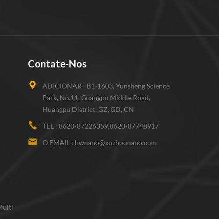
Contate-Nos
ADICIONAR :
B1-1603, Yunsheng Science
Park, No.11, Guangpu Middle Road,
Huangpu District, GZ, GD, CN
TEL :
8620-87226359,8620-87748917
O EMAIL :
hwnano@xuzhounano.com
ulti