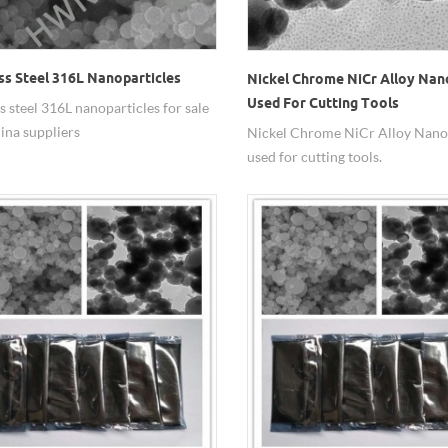
ss Steel 316L Nanoparticles
Nickel Chrome NiCr Alloy Na
Used For Cutting Tools
ss steel 316L nanoparticles for sale
ina suppliers
Nickel Chrome NiCr Alloy Nan
used for cutting tools.