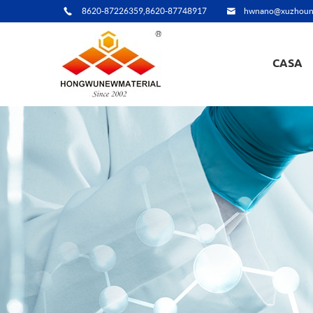
8620-87226359,8620-87748917
hwnano@xuzhoun
CASA