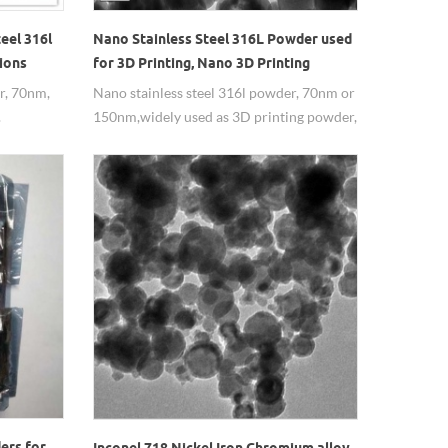
eel 316l
Nano Stainless Steel 316L Powder used
ions
for 3D Printing, Nano 3D Printing
Powder
r, 70nm,
Nano stainless steel 316l powder, 70nm or
.
150nm,widely used as 3D printing powder,
and the printing effect is very well.
ers for
Inconel 718 Nickel Iron Chromium alloy