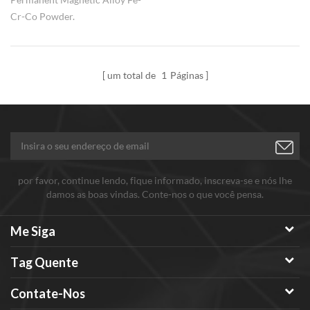
Cr-Co Powder.
um total de
1
Páginas
por favor, continue lendo, fique informado, inscreva-se e nós lhe
damos as boas vindas. Conte-nos o que você pensa.
Me Siga
Tag Quente
Contate-Nos