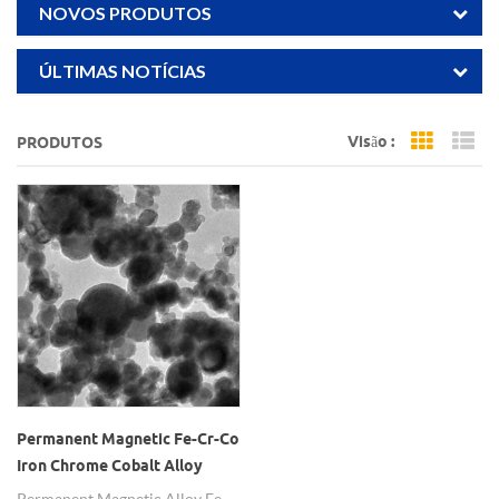
NOVOS PRODUTOS
ÚLTIMAS NOTÍCIAS
Visão :
PRODUTOS
Grid Vi
Li
Permanent Magnetic Fe-Cr-Co
Iron Chrome Cobalt Alloy
Powder
Permanent Magnetic Alloy Fe-