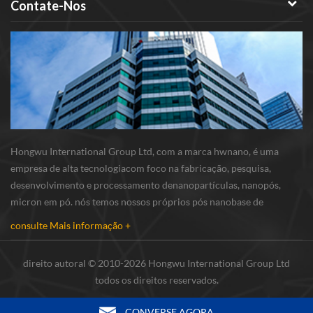
Contate-Nos
Hongwu International Group Ltd, com a marca hwnano, é uma
empresa de alta tecnologiacom foco na fabricação, pesquisa,
desenvolvimento e processamento denanopartículas, nanopós,
micron em pó. nós temos nossos próprios pós nanobase de
produção e r & d centro localizado em xuzhou, jiangsu,
consulte Mais informação +
principalmente fornecimento nanopartículas de prata , nano...
direito autoral © 2010-2026 Hongwu International Group Ltd
todos os direitos reservados.
CONVERSE AGORA